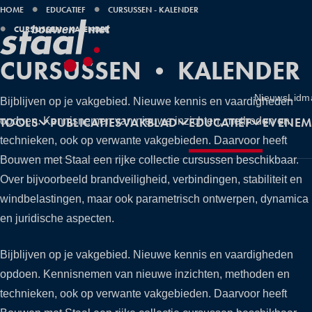
KRUIMELPAD
HOME
EDUCATIEF
CURSUSSEN - KALENDER
CURSUSSEN - KALENDER
CURSUSSEN • KALENDER
Utilities
Nieuws
Lidm
Bijblijven op je vakgebied. Nieuwe kennis en vaardigheden
Hoofdnavigatie
TOOLS
PUBLICATIES
VAKBLAD
EDUCATIEF
EVENEM
opdoen. Kennisnemen van nieuwe inzichten, methoden en
technieken, ook op verwante vakgebieden. Daarvoor heeft
Bouwen met Staal een rijke collectie cursussen beschikbaar.
Over bijvoorbeeld brandveiligheid, verbindingen, stabiliteit en
windbelastingen, maar ook parametrisch ontwerpen, dynamica
en juridische aspecten.
Bijblijven op je vakgebied. Nieuwe kennis en vaardigheden
opdoen. Kennisnemen van nieuwe inzichten, methoden en
technieken, ook op verwante vakgebieden. Daarvoor heeft