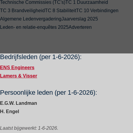
Technische Commissies (TC's)
TC 1 Duurzaamheid
TC 3 Brandveiligheid
TC 8 Stabiliteit
TC 10 Verbindingen
Algemene Ledenvergadering
Jaarverslag 2025
Leden- en relatie-enquêtes 2025
Adverteren
PAGE CONTENT
Bedrijfsleden (per 1-6-2026):
ENS Engineers
Lamers & Visser
Persoonlijke leden (per 1-6-2026):
E.G.W. Landman
H. Engel
Laatst bijgewerkt: 1-6-2026.