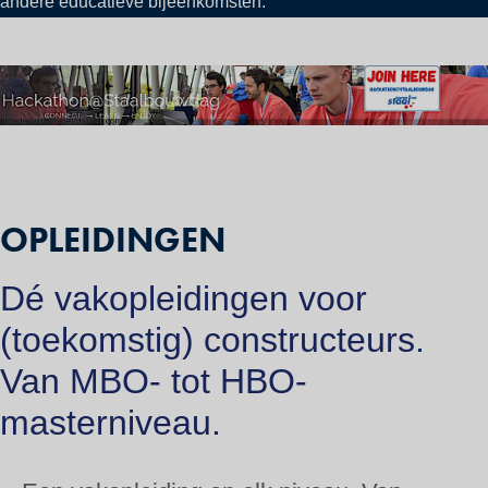
andere educatieve bijeenkomsten.
PAGE CONTENT
OPLEIDINGEN
Dé vakopleidingen voor
(toekomstig) constructeurs.
Van MBO- tot HBO-
masterniveau.