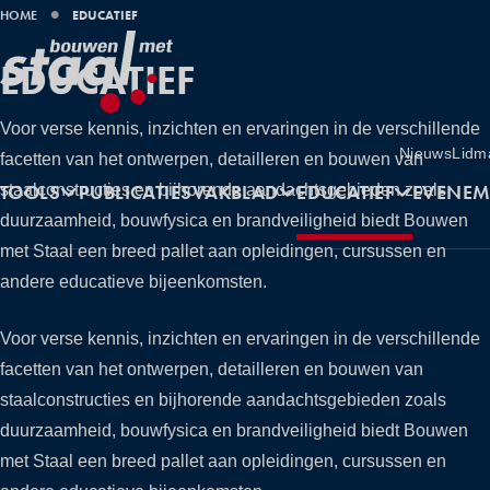
KRUIMELPAD
HOME
EDUCATIEF
EDUCATIEF
Voor verse kennis, inzichten en ervaringen in de verschillende
Utilities
Nieuws
Lidm
facetten van het ontwerpen, detailleren en bouwen van
Hoofdnavigatie
TOOLS
PUBLICATIES
VAKBLAD
EDUCATIEF
EVENEM
staalconstructies en bijhorende aandachtsgebieden zoals
duurzaamheid, bouwfysica en brandveiligheid biedt Bouwen
met Staal een breed pallet aan opleidingen, cursussen en
andere educatieve bijeenkomsten.
Voor verse kennis, inzichten en ervaringen in de verschillende
facetten van het ontwerpen, detailleren en bouwen van
staalconstructies en bijhorende aandachtsgebieden zoals
duurzaamheid, bouwfysica en brandveiligheid biedt Bouwen
met Staal een breed pallet aan opleidingen, cursussen en