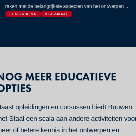
raken met de belangrijkste aspecten van het ontwerpen en
berekenen van staalconstructies.
CONSTRUEREN
KLASSIKAAL
NOG MEER EDUCATIEVE
OPTIES
aast opleidingen en cursussen biedt Bouwen
et Staal een scala aan andere activiteiten voo
eer of betere kennis in het ontwerpen en