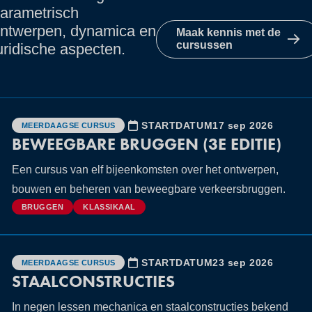
arametrisch
ntwerpen, dynamica en
Maak kennis met de
cursussen
uridische aspecten.
STARTDATUM
17 sep 2026
MEERDAAGSE CURSUS
BEWEEGBARE BRUGGEN (3E EDITIE)
Een cursus van elf bijeenkomsten over het ontwerpen,
bouwen en beheren van beweegbare verkeersbruggen.
BRUGGEN
KLASSIKAAL
STARTDATUM
23 sep 2026
MEERDAAGSE CURSUS
STAALCONSTRUCTIES
In negen lessen mechanica en staalconstructies bekend