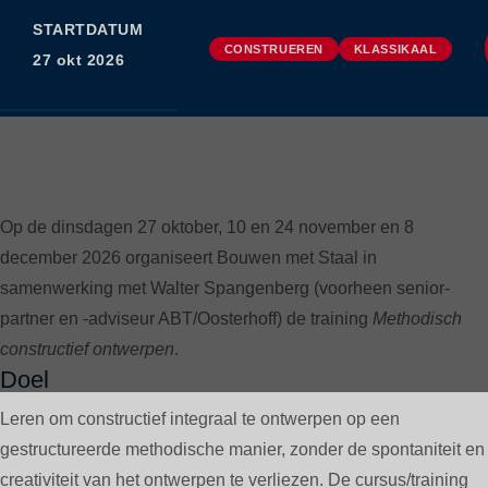
STARTDATUM
CONSTRUEREN
KLASSIKAAL
27 okt 2026
PAGE CONTENT
Op de dinsdagen 27 oktober, 10 en 24 november en 8
december 2026 organiseert Bouwen met Staal in
samenwerking met Walter Spangenberg (voorheen senior-
partner en -adviseur ABT/Oosterhoff) de training
Methodisch
constructief ontwerpen
.
Doel
Leren om constructief integraal te ontwerpen op een
gestructureerde methodische manier, zonder de spontaniteit en
creativiteit van het ontwerpen te verliezen. De cursus/training