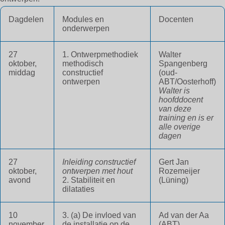
Dagdelen
Modules en
Docenten
onderwerpen
27
1. Ontwerpmethodiek
Walter
oktober,
methodisch
Spangenberg
middag
constructief
(oud-
ontwerpen
ABT/Oosterhoff)
Walter is
hoofddocent
van deze
training en is er
alle overige
dagen
27
Inleiding constructief
Gert Jan
oktober,
ontwerpen met hout
Rozemeijer
avond
2. Stabiliteit en
(Lüning)
dilataties
10
3. (a) De invloed van
Ad van der Aa
november,
de installatie op de
(ABT)