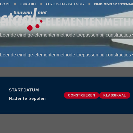
KRUIMELPAD
HOME
EDUCATIEF
CURSUSSEN - KALENDER
EINDIGE-ELEMENTENM
EINDIGE-ELEMENTENMET
Leer de eindige-elementenmethode toepassen bij constructies v
Leer de eindige-elementenmethode toepassen bij constructies v
STARTDATUM
CONSTRUEREN
KLASSIKAAL
Nader te bepalen