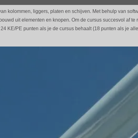
 van kolommen, liggers, platen en schijven. Met behulp van sof
pgebouwd uit elementen en knopen. Om de cursus succesvol af te
nt 24 KE/PE punten als je de cursus behaalt (18 punten als je 