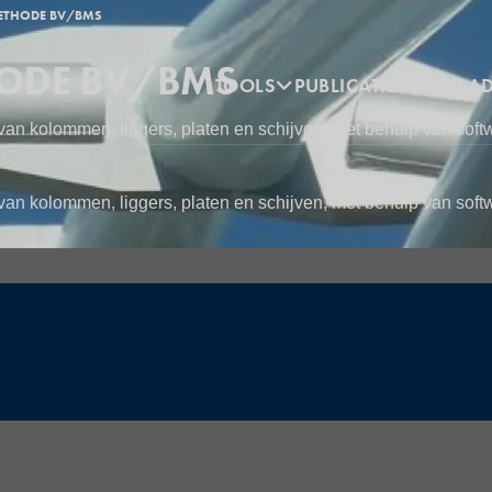
ETHODE BV/BMS
HODE BV/BMS
Hoofdnavigatie
TOOLS
PUBLICATIES
VAKBLA
an kolommen, liggers, platen en schijven, met behulp van soft
an kolommen, liggers, platen en schijven, met behulp van soft