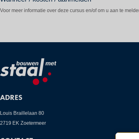
Voor meer informatie over deze cursus en/of om u aan te meld
ADRES
Louis Braillelaan 80
2719 EK Zoetermeer