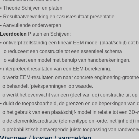
• Theorie Schijven en platen
• Resultaatverwerking en casusresultaat-presentatie
• Aanvullende onderwerpen
Leerdoelen
Platen en Schijven:
• ontwerpt zelfstandig een lineair EEM model (plaat/schijf) dat 
o reduceert een constructie tot een essentieel schema
o valideert een model met behulp van handberekeningen.
• interpreteert resultaten van een EEM-berekening.
o werkt EEM-resultaten om naar concrete engineering-grooth
o behandelt ‘piekspanningen’ op waarde.
o werkt het evenwicht van een (deel van de) constructie uit op
• duidt de toepasbaarheid, de grenzen en de beperkingen van d
o het gebruik van een plaat/schijf- model in relatie tot een 3D-
o de elementdiscreditatie (elementtype en -orde, netfijnheid) in
o probabilistisch ontwerpende juiste toepassing van randvoor
Wanneer / kosten / aanmelden