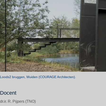
Loods2 bruggen, Muiden (COURAGE Architecten).
Docent
dr.ir. R. Pijpers (TNO)