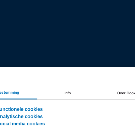
estemming
Info
Over Cook
unctionele cookies
nalytische cookies
ocial media cookies