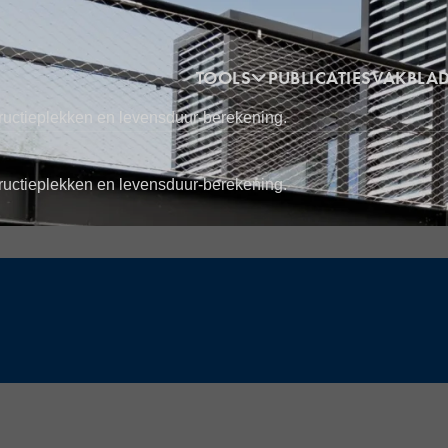
Hoofdnavigatie
TOOLS
PUBLICATIES
VAKBLA
tructieplekken en levensduur-berekening.
tructieplekken en levensduur-berekening.