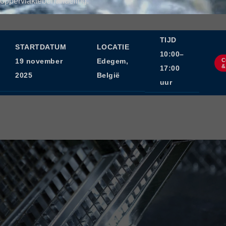
oppervlaktebehandeling.
TIJD
STARTDATUM
LOCATIE
10:00–
C
19 november
Edegem,
&
17:00
2025
België
uur
PAGE CONTENT