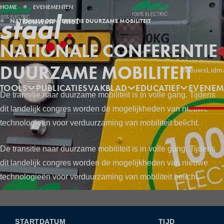
KRUIMELPAD
HOME
EVENEMENTEN
NATIONALE CONFERENTIE DUURZAME MOBILITEIT
NATIONALE CONFERENTIE
DUURZAME MOBILITEIT
Utilities
Nieuws
Lidm
Hoofdnavigatie
TOOLS
PUBLICATIES
VAKBLAD
EDUCATIEF
EVENEM
De transitie naar duurzame mobiliteit is in volle gang. Tijdens
dit landelijk congres worden de mogelijkheden van nieuwe
technologieën voor verduurzaming van mobiliteit belicht.
De transitie naar duurzame mobiliteit is in volle gang. Tijdens
dit landelijk congres worden de mogelijkheden van nieuwe
technologieën voor verduurzaming van mobiliteit belicht.
STARTDATUM
TIJD