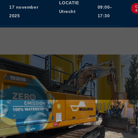
LOCATIE
C
17 november
09:00–
&
Utrecht
2025
17:30
PAGE CONTENT