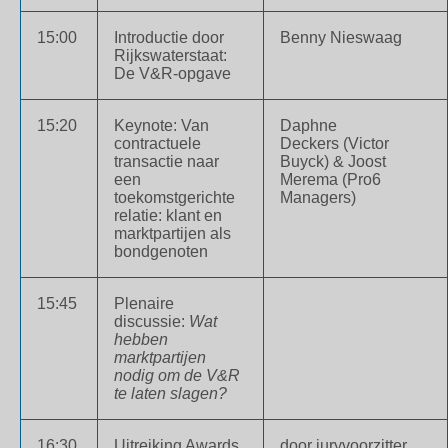
15:00
Introductie door
Benny Nieswaag
Rijkswaterstaat:
De V&R-opgave
15:20
Keynote: Van
Daphne
contractuele
Deckers (Victor
transactie naar
Buyck) & Joost
een
Merema (Pro6
toekomstgerichte
Managers)
relatie: klant en
marktpartijen als
bondgenoten
15:45
Plenaire
discussie:
Wat
hebben
marktpartijen
nodig om de V&R
te laten slagen?
16:30
Uitreiking Awards
door juryvoorzitter