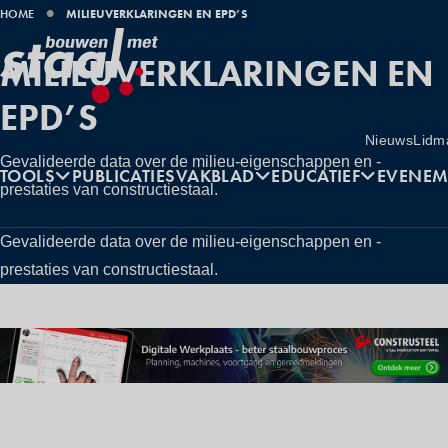
KRUIMELPAD
HOME
MILIEUVERKLARINGEN EN EPD’S
MILIEUVERKLARINGEN EN
EPD’S
Utilities
Nieuws
Lidm
Gevalideerde data over de milieu-eigenschappen en -
Hoofdnavigatie
TOOLS
PUBLICATIES
VAKBLAD
EDUCATIEF
EVENEM
prestaties van constructiestaal.
Gevalideerde data over de milieu-eigenschappen en -
prestaties van constructiestaal.