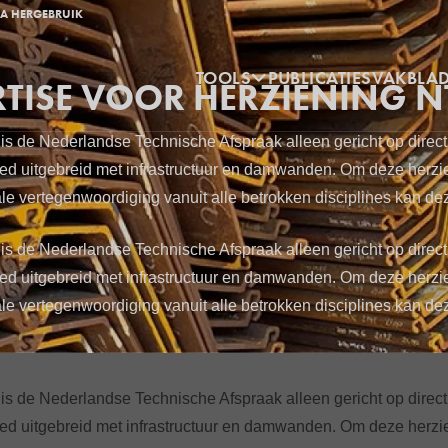
TA HERGEBRUIK
Hoofdnavigatie
TOOLS
PUBLICATIES
VAKBLA
RTISE VOOR HERZIENING 
de Nederlandse Technische Afspraak alleen gericht op direct he
ied uitgebreid met infrastructuur en damwanden. Om deze herzie
male vertegenwoordiging vanuit alle betrokken disciplines kan 
de Nederlandse Technische Afspraak alleen gericht op direct he
ied uitgebreid met infrastructuur en damwanden. Om deze herzie
male vertegenwoordiging vanuit alle betrokken disciplines kan 
de Nederlandse Technische Afspraak alleen gericht op direct he
ied uitgebreid met infrastructuur en damwanden. Om deze herzie