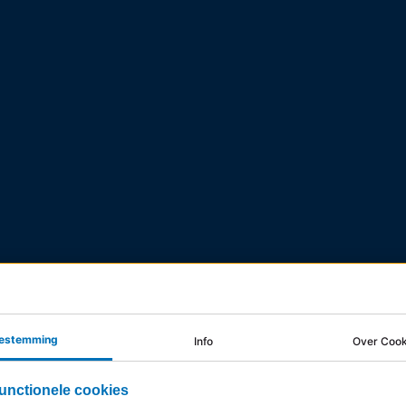
estemming
Info
Over Cook
unctionele cookies