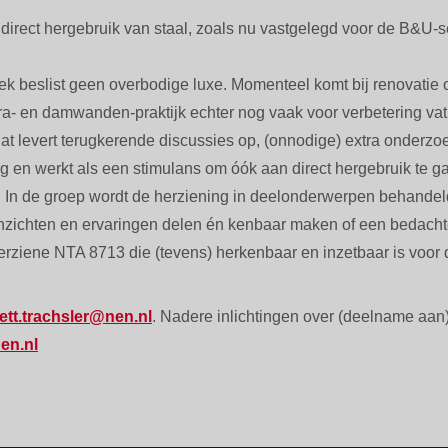
irect hergebruik van staal, zoals nu vastgelegd voor de B&U-se
 beslist geen overbodige luxe. Momenteel komt bij renovatie o
ra- en damwanden-praktijk echter nog vaak voor verbetering vatb
Dat levert terugkerende discussies op, (onnodige) extra onderzoe
g en werkt als een stimulans om óók aan direct hergebruik te g
. In de groep wordt de herziening in deelonderwerpen behande
inzichten en ervaringen delen én kenbaar maken of een bedachte
ziene NTA 8713 die (tevens) herkenbaar en inzetbaar is voor d
ett.trachsler@nen.nl
. Nadere inlichtingen over (deelname aan
n.nl