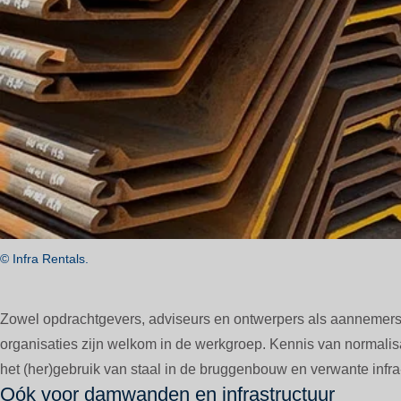
© Infra Rentals.
Zowel opdrachtgevers, adviseurs en ontwerpers als aannemer
organisaties zijn welkom in de werkgroep. Kennis van normalisa
het (her)gebruik van staal in de bruggenbouw en verwante infr
Oók voor damwanden en infrastructuur