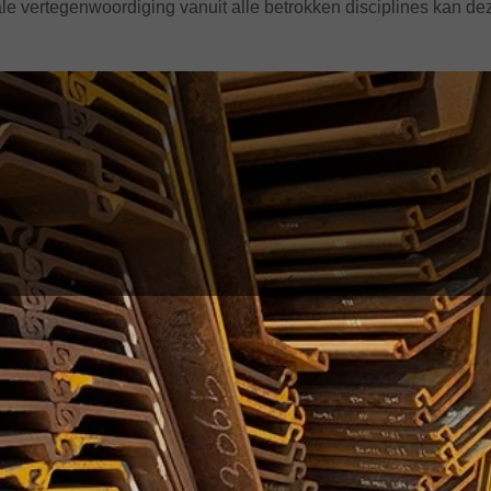
male vertegenwoordiging vanuit alle betrokken disciplines kan 