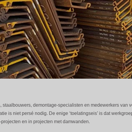
s, staalbouwers, demontage-specialisten en medewerkers van 
tie is niet persé nodig. De enige ‘toelatingseis’ is dat werkgr
a-projecten en in projecten met damwanden.