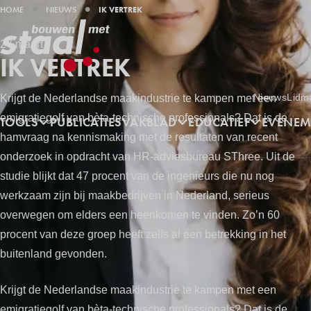
KRUIMELPAD
HOME
NIEUWS
IK VERTREK
27 maart
IK VERTREK
Utilities
Nieuws
Lidm
Krijgt de Nederlandse maakindustrie te kampen met een
Hoofdnavigatie
emigratiegolf van bèta-technische professionals? Dat is de
TOOLS
PUBLICATIES
VAKBLAD
EDUCATIEF
EVENEM
hamvraag na kennismaking met de resultaten van recent
onderzoek in opdracht van HR-adviesbureau SThree. Uit de
studie blijkt dat 47 procent van de ingenieurs die nu nog
werkzaam zijn bij maakbedrijven in Nederland, serieus
overwegen om elders een heenkomen te vinden. Zo’n 60
procent van deze groep heeft zelfs al een betrekking in het
buitenland gevonden.
Krijgt de Nederlandse maakindustrie te kampen met een
emigratiegolf van bèta-technische professionals? Dat is de