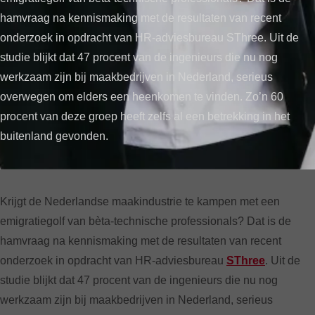
hamvraag na kennismaking met de resultaten van recent
onderzoek in opdracht van HR-adviesbureau SThree. Uit de
studie blijkt dat 47 procent van de ingenieurs die nu nog
werkzaam zijn bij maakbedrijven in Nederland, serieus
overwegen om elders een heenkomen te vinden. Zo’n 60
procent van deze groep heeft zelfs al een betrekking in het
buitenland gevonden.
PAGE CONTENT
Krijgt de Nederlandse maakindustrie te kampen met een
emigratiegolf van bèta-technische professionals? Dat is de
hamvraag na kennismaking met de resultaten van recent
onderzoek in opdracht van HR-adviesbureau
SThree
. Uit de
studie blijkt dat 47 procent van de ingenieurs die nu nog
werkzaam zijn bij maakbedrijven in Nederland, serieus