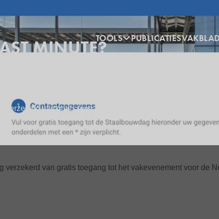
Hoofdnavigatie
TOOLS
PUBLICATIES
VAKBLA
LAST MINUTE?
dig verzekerd van gratis toegang tot het vakevenement voor de 
dig verzekerd van gratis toegang tot het vakevenement voor de 
dig verzekerd van gratis toegang tot het vakevenement voor de 