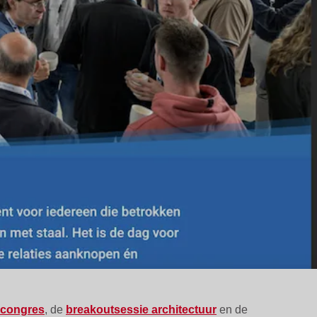
congres
, de
breakoutsessie architectuur
en de