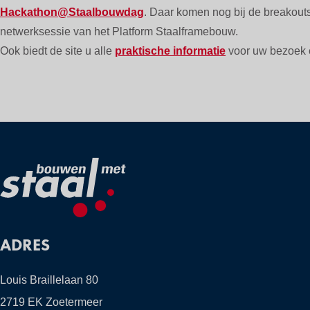
Hackathon@Staalbouwdag
. Daar komen nog bij de breakout
netwerksessie van het Platform Staalframebouw.
Ook biedt de site u alle
praktische informatie
voor uw bezoek
ADRES
Louis Braillelaan 80
2719 EK Zoetermeer