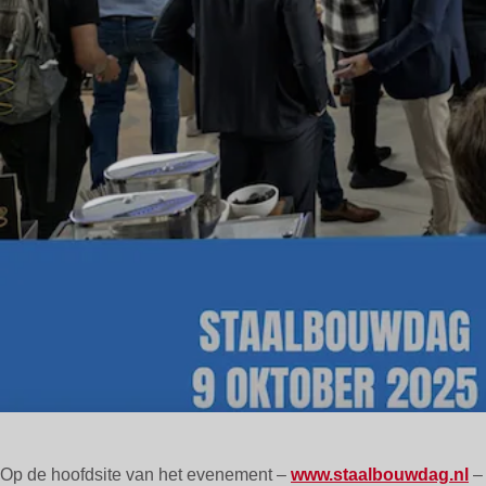
Op de hoofdsite van het evenement –
www.staalbouwdag.nl
– 