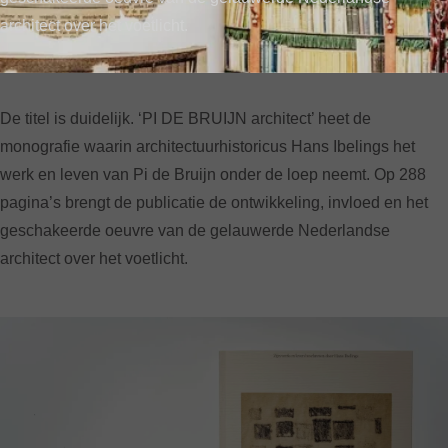
architect over het voetlicht.
PAGE CONTENT
De titel is duidelijk. ‘PI DE BRUIJN architect’ heet de
monografie waarin architectuurhistoricus Hans Ibelings het
werk en leven van Pi de Bruijn onder de loep neemt. Op 288
pagina’s brengt de publicatie de ontwikkeling, invloed en het
geschakeerde oeuvre van de gelauwerde Nederlandse
architect over het voetlicht.