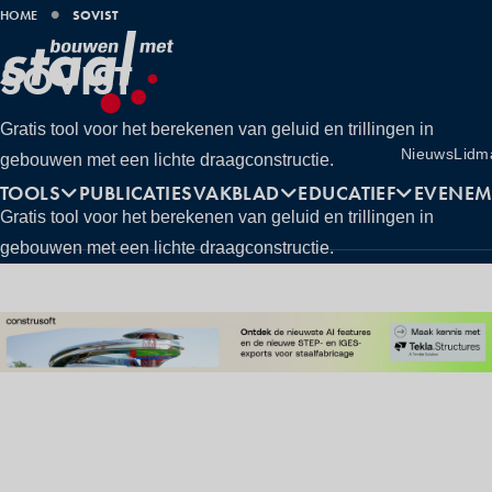
KRUIMELPAD
HOME
SOVIST
SOVIST
Gratis tool voor het berekenen van geluid en trillingen in
Utilities
Nieuws
Lidm
gebouwen met een lichte draagconstructie.
Hoofdnavigatie
TOOLS
PUBLICATIES
VAKBLAD
EDUCATIEF
EVENEM
Gratis tool voor het berekenen van geluid en trillingen in
gebouwen met een lichte draagconstructie.