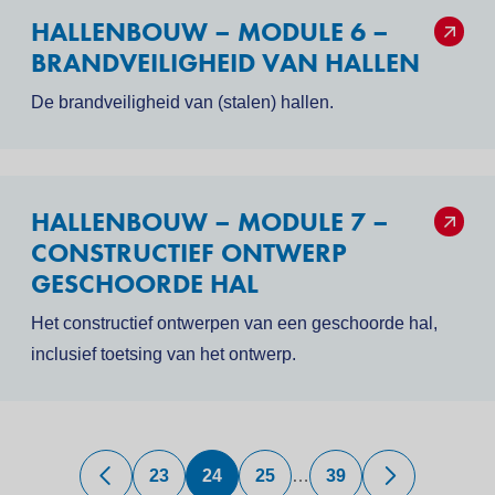
sfeer.
HALLENBOUW – MODULE 6 –
BRANDVEILIGHEID VAN HALLEN
De brandveiligheid van (stalen) hallen.
HALLENBOUW – MODULE 7 –
CONSTRUCTIEF ONTWERP
GESCHOORDE HAL
Het constructief ontwerpen van een geschoorde hal,
inclusief toetsing van het ontwerp.
23
24
25
…
39
Vorige
Volgende
Pagina
Huidige
Pagina
Laatste