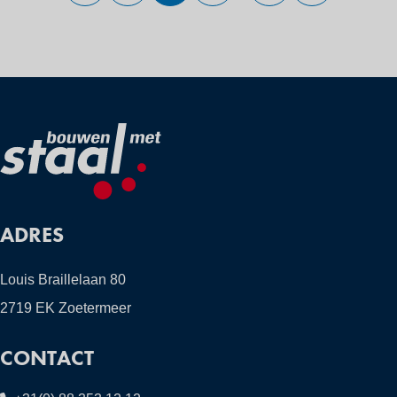
Paginering
pagina
pagina
pagina
pagina
ADRES
Louis Braillelaan 80
2719 EK Zoetermeer
CONTACT