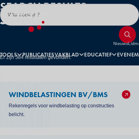
SEARCH RESULTS
Utilities
Nieuws
Lidm
Hoofdnavigatie
TOOLS
PUBLICATIES
VAKBLAD
EDUCATIEF
EVENEM
Er zijn 384 resultaten gevonden.
WINDBELASTINGEN BV/BMS
Rekenregels voor windbelasting op constructies
belicht.